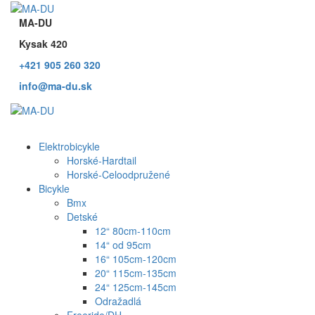
MA-DU
Kysak 420
+421 905 260 320
info@ma-du.sk
Elektrobicykle
Horské-Hardtail
Horské-Celoodpružené
Bicykle
Bmx
Detské
12“ 80cm-110cm
14“ od 95cm
16“ 105cm-120cm
20“ 115cm-135cm
24“ 125cm-145cm
Odražadlá