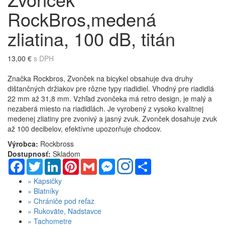
RockBros,medená
zliatina, 100 dB, titán
13,00 €
s DPH
Značka Rockbros, Zvonček na bicykel obsahuje dva druhy
dištančných držiakov pre rôzne typy riadidiel. Vhodný pre riadidlá
22 mm až 31,8 mm. Vzhľad zvončeka má retro design, je malý a
nezaberá miesto na riadidlách. Je vyrobený z vysoko kvalitnej
medenej zliatiny pre zvonivý a jasný zvuk. Zvonček dosahuje zvuk
až 100 decibelov, efektívne upozorňuje chodcov.
Výrobca:
Rockbross
Dostupnosť:
Skladom
Facebook
Twitter
LinkedIn
Pinterest
Gmail
Messenger
Share
»
Kapsičky
»
Blatníky
»
Chrániče pod reťaz
»
Rukoväte, Nadstavce
»
Tachometre