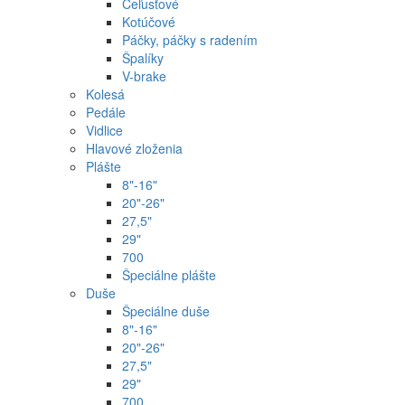
Čeľusťové
Kotúčové
Páčky, páčky s radením
Špalíky
V-brake
Kolesá
Pedále
Vidlice
Hlavové zloženia
Plášte
8"-16"
20"-26"
27,5"
29"
700
Špeciálne plášte
Duše
Špeciálne duše
8"-16"
20"-26"
27,5"
29"
700