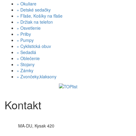
»
Okuliare
»
Detské sedačky
»
Fľaše, Košíky na fľaše
»
Držiak na telefon
»
Osvetlenie
»
Prilby
»
Pumpy
»
Cyklistická obuv
»
Sedadlá
»
Oblečenie
»
Stojany
»
Zámky
»
Zvončeky,klaksony
Kontakt
MA-DU, Kysak 420