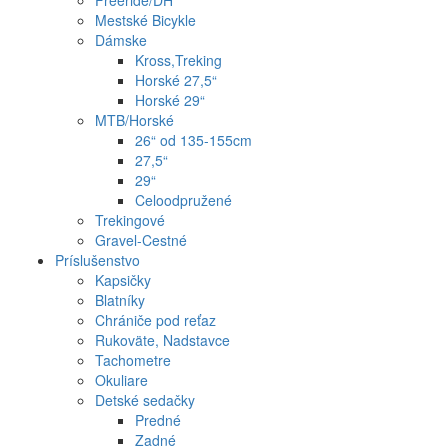
Freeride/DH
Mestské Bicykle
Dámske
Kross,Treking
Horské 27,5“
Horské 29“
MTB/Horské
26“ od 135-155cm
27,5“
29“
Celoodpružené
Trekingové
Gravel-Cestné
Príslušenstvo
Kapsičky
Blatníky
Chrániče pod reťaz
Rukoväte, Nadstavce
Tachometre
Okuliare
Detské sedačky
Predné
Zadné