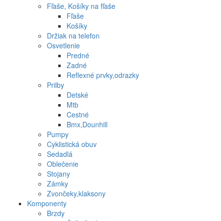
Fľaše, Košíky na fľaše
Fľaše
Košíky
Držiak na telefon
Osvetlenie
Predné
Zadné
Reflexné prvky,odrazky
Prilby
Detské
Mtb
Cestné
Bmx,Dounhill
Pumpy
Cyklistická obuv
Sedadlá
Oblečenie
Stojany
Zámky
Zvončeky,klaksony
Komponenty
Brzdy