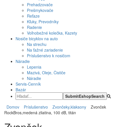
Prehadzovače
Prešmykovače
Reťaze
Kľuky, Prevodníky
Radenie
Voľnobežné kolečka, Kazety
Nosiče bicyklov na auto
Na strechu
Na ťažné zariadenie
Príslušenstvo k nosičom
Náradie
Lepenia
Mazivá, Oleje, Čističe
Náradie
Servis-Cenník
Bazár
Domov
Príslušenstvo
Zvončeky,klaksony
Zvonček
RockBros,medená zliatina, 100 dB, titán
Zvonček