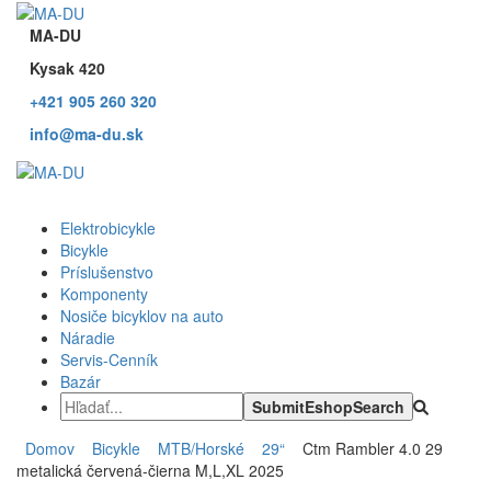
MA-DU
Kysak 420
+421 905 260 320
info@ma-du.sk
Elektrobicykle
Bicykle
Príslušenstvo
Komponenty
Nosiče bicyklov na auto
Náradie
Servis-Cenník
Bazár
Domov
Bicykle
MTB/Horské
29“
Ctm Rambler 4.0 29
metalická červená-čierna M,L,XL 2025