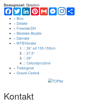
Dostupnosť:
Skladom
Facebook
Twitter
LinkedIn
Pinterest
Gmail
Messenger
Share
»
Bmx
»
Detské
»
Freeride/DH
»
Mestské Bicykle
»
Dámske
»
MTB/Horské
:: 26“ od 135-155cm
:: 27,5“
:: 29“
:: Celoodpružené
»
Trekingové
»
Gravel-Cestné
Kontakt