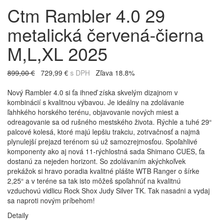
Ctm Rambler 4.0 29
metalická červená-čierna
M,L,XL 2025
899,00 €
729,99 €
s DPH
Zľava 18.8%
Nový Rambler 4.0 si ťa ihneď získa skvelým dizajnom v
kombinácií s kvalitnou výbavou. Je ideálny na zdolávanie
ľahhkého horského terénu, objavovanie nových miest a
odreagovanie sa od rušného mestského života. Rýchle a tuhé 29“
palcové kolesá, ktoré majú lepšiu trakciu, zotrvačnosť a najmä
plynulejší prejazd terénom sú už samozrejmosťou. Spoľahlivé
komponenty ako aj nová 11-rýchlostná sada Shimano CUES, ťa
dostanú za nejeden horizont. So zdolávaním akýchkoľvek
prekážok si hravo poradia kvalitné plášte WTB Ranger o šírke
2,25“ a v teréne sa tak isto môžeš spoľahnúť na kvalitnú
vzduchovú vidlicu Rock Shox Judy Silver TK. Tak nasadni a vydaj
sa naproti novým príbehom!
Detaily