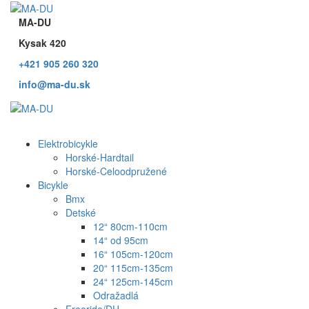
MA-DU
Kysak 420
+421 905 260 320
info@ma-du.sk
Elektrobicykle
Horské-Hardtail
Horské-Celoodpružené
Bicykle
Bmx
Detské
12“ 80cm-110cm
14“ od 95cm
16“ 105cm-120cm
20“ 115cm-135cm
24“ 125cm-145cm
Odražadlá