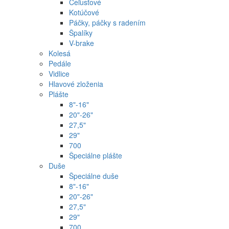
Čeľusťové
Kotúčové
Páčky, páčky s radením
Špalíky
V-brake
Kolesá
Pedále
Vidlice
Hlavové zloženia
Plášte
8"-16"
20"-26"
27,5"
29"
700
Špeciálne plášte
Duše
Špeciálne duše
8"-16"
20"-26"
27,5"
29"
700