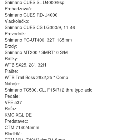
Shimano CUES SL-U4000/9sp.
Prehadzovač:
Shimano CUES RD-U4000
Viackolečko:
Shimano CUES CS-LG300/9, 11-46
Prevodník:
Shimano FC-UT400, 32T, 165mm
Brzdy:
Shimano MT200 / SMRT10 S/M
Ráfiky:
WTB SX25, 26", 32H
Plášte:
WTB Trail Boss 26x2,25 " Comp
Náboje:
Shimano TC500, CL, F15/R12 thru type axle
Pedále:
VPE 537
Reťaz:
KMC XGLIDE
Predstavec:
CTM 7140/45mm
Riadidlá:
CTM N04, 740/1" rise/31,8mm