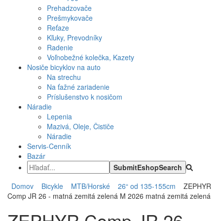
Prehadzovače
Prešmykovače
Reťaze
Kľuky, Prevodníky
Radenie
Voľnobežné kolečka, Kazety
Nosiče bicyklov na auto
Na strechu
Na ťažné zariadenie
Príslušenstvo k nosičom
Náradie
Lepenia
Mazivá, Oleje, Čističe
Náradie
Servis-Cenník
Bazár
Domov
Bicykle
MTB/Horské
26“ od 135-155cm
ZEPHYR
Comp JR 26 - matná zemitá zelená M 2026 matná zemitá zelená
ZEPHYR Comp JR 26 -