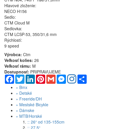
Hlavové zloženie:
NECO H156
Sedlo:
CTM Cloud M
Sedlovka:
CTM LCSP-53, 350/31,6 mm
Rýchlostí:
9 speed
Výrobca:
Ctm
Veľkosť kolies:
26
Veľkosť rámu:
M
Dostupnosť:
PRIPRAVUJEME
Facebook
Twitter
LinkedIn
Pinterest
Gmail
Messenger
Share
»
Bmx
»
Detské
»
Freeride/DH
»
Mestské Bicykle
»
Dámske
»
MTB/Horské
:: 26“ od 135-155cm
:: 27,5“