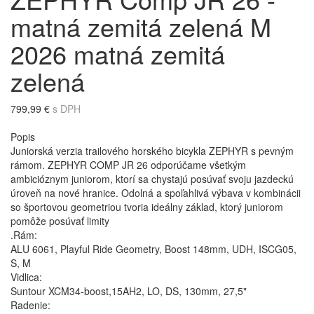
matná zemitá zelená M
2026 matná zemitá
zelená
799,99 €
s DPH
Popis
Juniorská verzia trailového horského bicykla ZEPHYR s pevným
rámom. ZEPHYR COMP JR 26 odporúčame všetkým
ambicióznym juniorom, ktorí sa chystajú posúvať svoju jazdeckú
úroveň na nové hranice. Odolná a spoľahlivá výbava v kombinácii
so športovou geometriou tvoria ideálny základ, ktorý juniorom
pomôže posúvať limity
.Rám:
ALU 6061, Playful Ride Geometry, Boost 148mm, UDH, ISCG05,
S, M
Vidlica:
Suntour XCM34-boost,15AH2, LO, DS, 130mm, 27,5"
Radenie: