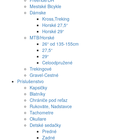
Freeride/DH
Mestské Bicykle
Dámske
Kross,Treking
Horské 27,5“
Horské 29“
MTB/Horské
26“ od 135-155cm
27,5“
29“
Celoodpružené
Trekingové
Gravel-Cestné
Príslušenstvo
Kapsičky
Blatníky
Chrániče pod reťaz
Rukoväte, Nadstavce
Tachometre
Okuliare
Detské sedačky
Predné
Zadné