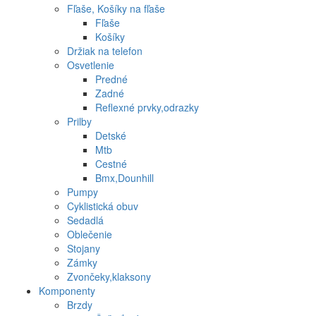
Fľaše, Košíky na fľaše
Fľaše
Košíky
Držiak na telefon
Osvetlenie
Predné
Zadné
Reflexné prvky,odrazky
Prilby
Detské
Mtb
Cestné
Bmx,Dounhill
Pumpy
Cyklistická obuv
Sedadlá
Oblečenie
Stojany
Zámky
Zvončeky,klaksony
Komponenty
Brzdy