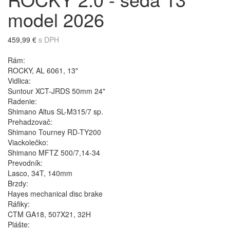
model 2026
459,99 €
s DPH
Rám:
ROCKY, AL 6061, 13"
Vidlica:
Suntour XCT-JRDS 50mm 24"
Radenie:
Shimano Altus SL-M315/7 sp.
Prehadzovač:
Shimano Tourney RD-TY200
Viackolečko:
Shimano MFTZ 500/7,14-34
Prevodník:
Lasco, 34T, 140mm
Brzdy:
Hayes mechanical disc brake
Ráfiky:
CTM GA18, 507X21, 32H
Plášte: