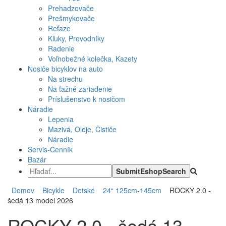
Prehadzovače
Prešmykovače
Reťaze
Kľuky, Prevodníky
Radenie
Voľnobežné kolečka, Kazety
Nosiče bicyklov na auto
Na strechu
Na ťažné zariadenie
Príslušenstvo k nosičom
Náradie
Lepenia
Mazivá, Oleje, Čističe
Náradie
Servis-Cenník
Bazár
Domov
Bicykle
Detské
24“ 125cm-145cm
ROCKY 2.0 -
šedá 13 model 2026
ROCKY 2.0 - šedá 13