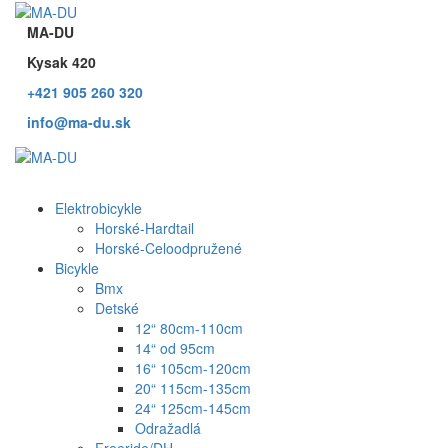
MA-DU
Kysak 420
+421 905 260 320
info@ma-du.sk
Elektrobicykle
Horské-Hardtail
Horské-Celoodpružené
Bicykle
Bmx
Detské
12“ 80cm-110cm
14“ od 95cm
16“ 105cm-120cm
20“ 115cm-135cm
24“ 125cm-145cm
Odražadlá