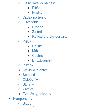
Fľaše, Košíky na fľaše
Fľaše
Košíky
Držiak na telefon
Osvetlenie
Predné
Zadné
Reflexné prvky,odrazky
Prilby
Detské
Mtb
Cestné
Bmx,Dounhill
Pumpy
Cyklistická obuv
Sedadlá
Oblečenie
Stojany
Zámky
Zvončeky,klaksony
Komponenty
Brzdy