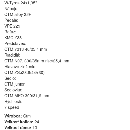
W-Tyres 24x1,95"
Náboje:
CTM alloy 32H
Pedále:
VPE 229
Reťaz:
KMC Z33
Predstavec:
CTM 7213 40/25,4 mm
Riadidlá:
CTM N07, 600/35mm rise/25,4 mm
Hlavové zloženie:
CTM ZSø28.6/44/(30)
Sedlo:
CTM junior
Sedlovka:
CTM MPO 300/31,6 mm
Rýchlostí:
7 speed
Výrobca:
Ctm
Veľkosť kolies:
24
Veľkosť rámu:
13