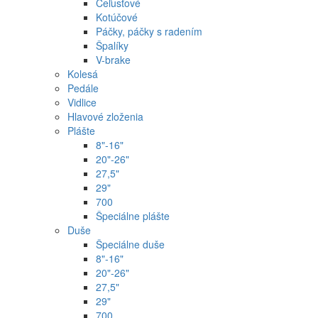
Čeľusťové
Kotúčové
Páčky, páčky s radením
Špalíky
V-brake
Kolesá
Pedále
Vidlice
Hlavové zloženia
Plášte
8"-16"
20"-26"
27,5"
29"
700
Špeciálne plášte
Duše
Špeciálne duše
8"-16"
20"-26"
27,5"
29"
700