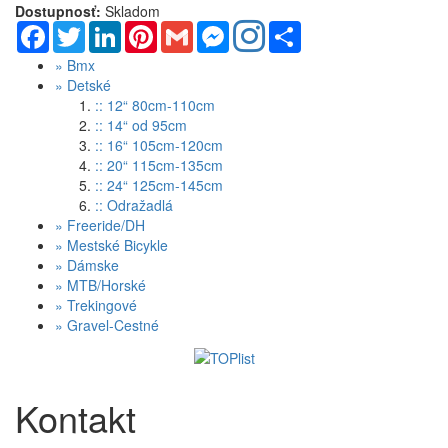
Dostupnosť:
Skladom
Facebook
Twitter
LinkedIn
Pinterest
Gmail
Messenger
Share
»
Bmx
»
Detské
:: 12“ 80cm-110cm
:: 14“ od 95cm
:: 16“ 105cm-120cm
:: 20“ 115cm-135cm
:: 24“ 125cm-145cm
:: Odražadlá
»
Freeride/DH
»
Mestské Bicykle
»
Dámske
»
MTB/Horské
»
Trekingové
»
Gravel-Cestné
Kontakt