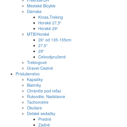
Freeride/DH
Mestské Bicykle
Dámske
Kross,Treking
Horské 27,5“
Horské 29“
MTB/Horské
26“ od 135-155cm
27,5“
29“
Celoodpružené
Trekingové
Gravel-Cestné
Príslušenstvo
Kapsičky
Blatníky
Chrániče pod reťaz
Rukoväte, Nadstavce
Tachometre
Okuliare
Detské sedačky
Predné
Zadné