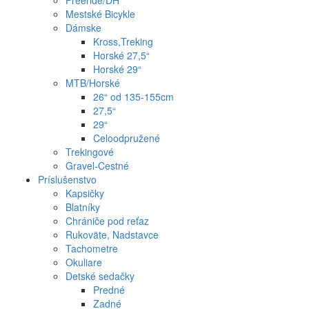
Freeride/DH
Mestské Bicykle
Dámske
Kross,Treking
Horské 27,5“
Horské 29“
MTB/Horské
26“ od 135-155cm
27,5“
29“
Celoodpružené
Trekingové
Gravel-Cestné
Príslušenstvo
Kapsičky
Blatníky
Chrániče pod reťaz
Rukoväte, Nadstavce
Tachometre
Okuliare
Detské sedačky
Predné
Zadné