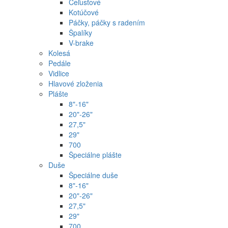
Čeľusťové
Kotúčové
Páčky, páčky s radením
Špalíky
V-brake
Kolesá
Pedále
Vidlice
Hlavové zloženia
Plášte
8"-16"
20"-26"
27,5"
29"
700
Špeciálne plášte
Duše
Špeciálne duše
8"-16"
20"-26"
27,5"
29"
700