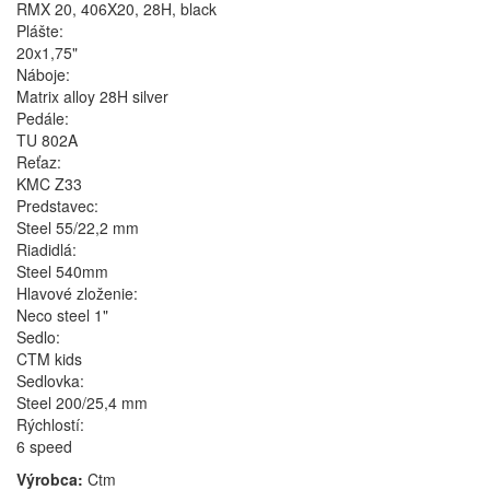
RMX 20, 406X20, 28H, black
Plášte:
20x1,75"
Náboje:
Matrix alloy 28H silver
Pedále:
TU 802A
Reťaz:
KMC Z33
Predstavec:
Steel 55/22,2 mm
Riadidlá:
Steel 540mm
Hlavové zloženie:
Neco steel 1"
Sedlo:
CTM kids
Sedlovka:
Steel 200/25,4 mm
Rýchlostí:
6 speed
Výrobca:
Ctm