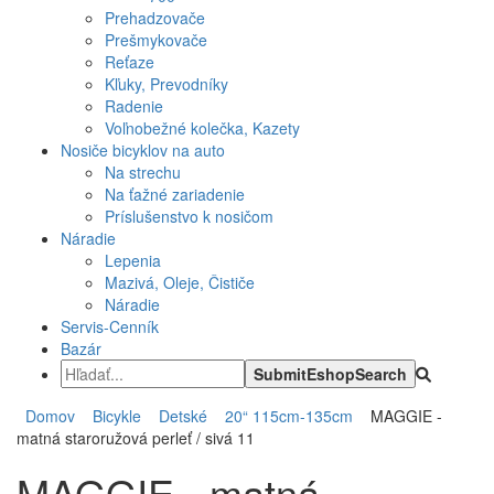
Prehadzovače
Prešmykovače
Reťaze
Kľuky, Prevodníky
Radenie
Voľnobežné kolečka, Kazety
Nosiče bicyklov na auto
Na strechu
Na ťažné zariadenie
Príslušenstvo k nosičom
Náradie
Lepenia
Mazivá, Oleje, Čističe
Náradie
Servis-Cenník
Bazár
Domov
Bicykle
Detské
20“ 115cm-135cm
MAGGIE -
matná staroružová perleť / sivá 11
MAGGIE - matná