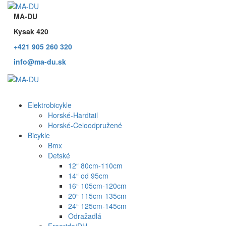
MA-DU
Kysak 420
+421 905 260 320
info@ma-du.sk
Elektrobicykle
Horské-Hardtail
Horské-Celoodpružené
Bicykle
Bmx
Detské
12“ 80cm-110cm
14“ od 95cm
16“ 105cm-120cm
20“ 115cm-135cm
24“ 125cm-145cm
Odražadlá