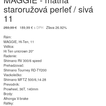
staroružová perleť / sivá
11
259,99 €
189,99 €
s DPH
Zľava 26.92%
Rám:
MAGGIE, Hi-Ten, 11
Vidlica:
Hi Ten unicrown 20"
Radenie:
Shimano RV 300/6 speed
Prehadzovač:
Shimano Tourney RD-TY200
Viackolečko:
Shimano MFTZ 500/6,14-28
Prevodník:
Prowheel, 36T, 140mm
Brzdy:
Alhonga V-brake
Ráfiky: