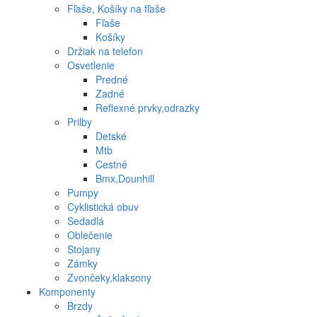
Fľaše, Košíky na fľaše
Fľaše
Košíky
Držiak na telefon
Osvetlenie
Predné
Zadné
Reflexné prvky,odrazky
Prilby
Detské
Mtb
Cestné
Bmx,Dounhill
Pumpy
Cyklistická obuv
Sedadlá
Oblečenie
Stojany
Zámky
Zvončeky,klaksony
Komponenty
Brzdy