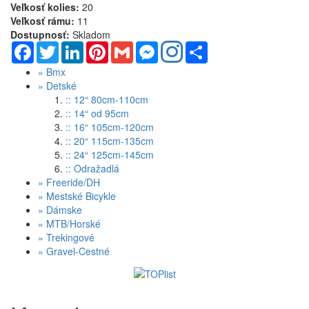
Veľkosť kolies:
20
Veľkosť rámu:
11
Dostupnosť:
Skladom
Facebook
Twitter
LinkedIn
Pinterest
Gmail
Messenger
Share
»
Bmx
»
Detské
:: 12“ 80cm-110cm
:: 14“ od 95cm
:: 16“ 105cm-120cm
:: 20“ 115cm-135cm
:: 24“ 125cm-145cm
:: Odražadlá
»
Freeride/DH
»
Mestské Bicykle
»
Dámske
»
MTB/Horské
»
Trekingové
»
Gravel-Cestné