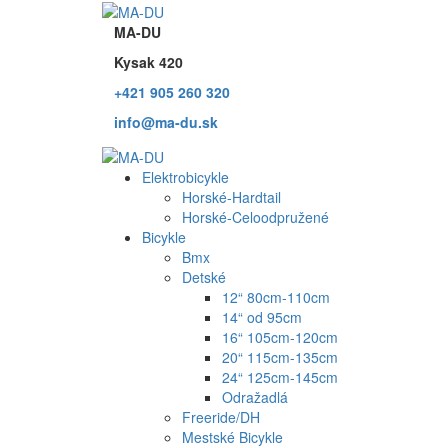
MA-DU
Kysak 420
+421 905 260 320
info@ma-du.sk
Elektrobicykle
Horské-Hardtail
Horské-Celoodpružené
Bicykle
Bmx
Detské
12“ 80cm-110cm
14“ od 95cm
16“ 105cm-120cm
20“ 115cm-135cm
24“ 125cm-145cm
Odražadlá
Freeride/DH
Mestské Bicykle