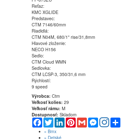
Reťaz:
KMC XGLIDE
Predstavec:
CTM 7146/60mm
Riadidlá:
CTM N04M, 680/1" rise/31,8mm
Hlavové zloženie:
NECO H156
Sedlo:
CTM Cloud WMN
Sedlovka:
CTM LCSP-3, 350/31,6 mm
Rýchlostí:
9 speed
Výrobca:
Ctm
Veľkosť kolies:
29
Veľkosť rámu:
M
Dostupnosť:
Skladom
Facebook
Twitter
LinkedIn
Pinterest
Gmail
Messenger
Share
»
Bmx
»
Detské