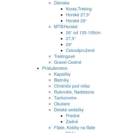
Dámske
Kross,Treking
Horské 27,5“
Horské 29“
MTB/Horské
26“ od 135-155cm
27,5“
29“
Celoodpružené
Trekingové
Gravel-Cestné
Príslušenstvo
Kapsičky
Blatníky
Chrániče pod reťaz
Rukoväte, Nadstavce
Tachometre
Okuliare
Detské sedačky
Predné
Zadné
Fľaše, Košíky na fľaše