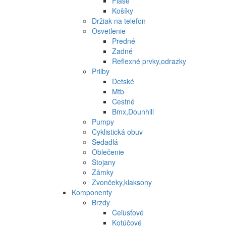
Fľaše
Košíky
Držiak na telefon
Osvetlenie
Predné
Zadné
Reflexné prvky,odrazky
Prilby
Detské
Mtb
Cestné
Bmx,Dounhill
Pumpy
Cyklistická obuv
Sedadlá
Oblečenie
Stojany
Zámky
Zvončeky,klaksony
Komponenty
Brzdy
Čeľusťové
Kotúčové