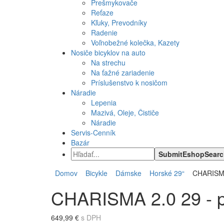
Prešmykovače
Reťaze
Kľuky, Prevodníky
Radenie
Voľnobežné kolečka, Kazety
Nosiče bicyklov na auto
Na strechu
Na ťažné zariadenie
Príslušenstvo k nosičom
Náradie
Lepenia
Mazivá, Oleje, Čističe
Náradie
Servis-Cenník
Bazár
Domov
Bicykle
Dámske
Horské 29“
CHARISMA 
CHARISMA 2.0 29 - p
649,99 €
s DPH