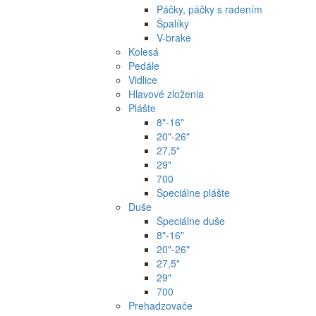
Páčky, páčky s radením
Špalíky
V-brake
Kolesá
Pedále
Vidlice
Hlavové zloženia
Plášte
8"-16"
20"-26"
27,5"
29"
700
Špeciálne plášte
Duše
Špeciálne duše
8"-16"
20"-26"
27,5"
29"
700
Prehadzovače