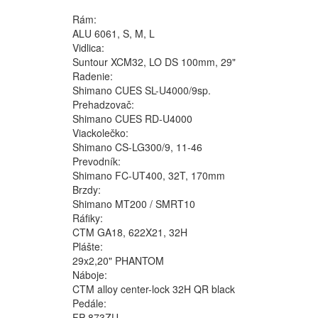
Rám:
ALU 6061, S, M, L
Vidlica:
Suntour XCM32, LO DS 100mm, 29"
Radenie:
Shimano CUES SL-U4000/9sp.
Prehadzovač:
Shimano CUES RD-U4000
Viackolečko:
Shimano CS-LG300/9, 11-46
Prevodník:
Shimano FC-UT400, 32T, 170mm
Brzdy:
Shimano MT200 / SMRT10
Ráfiky:
CTM GA18, 622X21, 32H
Plášte:
29x2,20" PHANTOM
Náboje:
CTM alloy center-lock 32H QR black
Pedále:
FP-873ZU